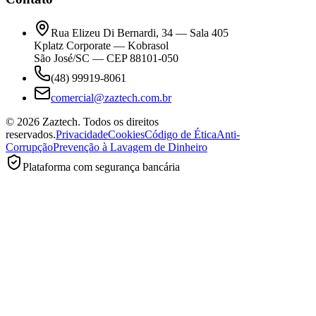
Rua Elizeu Di Bernardi, 34 — Sala 405
Kplatz Corporate — Kobrasol
São José/SC — CEP 88101-050
(48) 99919-8061
comercial@zaztech.com.br
©
2026
Zaztech. Todos os direitos
reservados.
Privacidade
Cookies
Código de Ética
Anti-
Corrupção
Prevenção à Lavagem de Dinheiro
Plataforma com segurança bancária